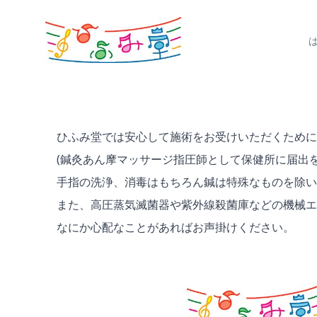
ひふみ堂では安心して施術をお受けいただくために
(鍼灸あん摩マッサージ指圧師として保健所に届出を
手指の洗浄、消毒はもちろん鍼は特殊なものを除い
また、高圧蒸気滅菌器や紫外線殺菌庫などの機械エ
なにか心配なことがあればお声掛けください。
Footer